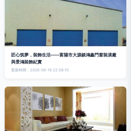
匠心筑夢，裝飾生活——富陽市大源鎮鴻鑫門窗裝潢廠
與景鴻裝飾紀實
更新時間：2026-06-19 22:58:10