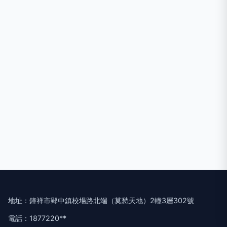
地址：鐘祥市郢中鎮校場路北端（莫愁天地）2幢3層302號
電話：1877220**