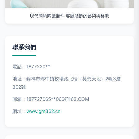
現代簡約陶瓷擺件 客廳裝飾的藝術與格調
聯系我們
電話：1877220**
地址：鐘祥市郢中鎮校場路北端（莫愁天地）2幢3層
302號
郵箱：187727065**
066@163.COM
網址：
www.gm362.cn