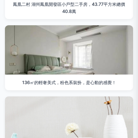
鳳凰二村 湖州鳳凰開發區小戶型二手房，43.77平方米總價
40.8萬
136㎡的輕奢美式，粉色系裝扮，是心動的感覺！