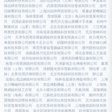
訊網絡科技有限公司
濤匠信息科技（上海）有限公司
寧波聚石
陣品牌管理咨詢有限公司
武漢億潤偉業科技發展有限公司
貴州
信鏈響科技有限公司
上海詩諾靜商貿有限公司
重慶必塑機械設
備有限公司
海南電影網
雪域寶藏（北京）食品科技發展有限公
司
武漢紛易科技有限公司
東莞市大嶺山奧爾卡手表廠
祈時中
醫藥科技（山東）有限公司
北京吉銳達科技有限公司
三亞黑旗
商業投資有限公司
河南省渠居網絡科技有限公司
北京致峰科技
公司
天津市西青區耀森網絡科技發展有限責任公司
程力專用汽
車股份有限公司銷售十五分公司
碩陽科技股份公司
長沙修心網
絡科技有限公司
東莞市榮福電腦繡花有限公司
廣州路勁信息科
技有限公司
成都嘉格川信息科技有限公司
湖北金譽航人力資源
有限公司
杭州知彼科技有限公司
淄博高恒機電設備有限公司
南通小蓓蕾網絡科技有限公司
天津蒙域文化傳播有限公司
霧遇
科技（上海）有限公司
成都陽光熹禾電氣有限公司
聯信查（吉
林）企業信用評價有限公司
北京和然錦科技有限公司
辦公派
成都心底話網絡科技有限公司
桂林長嘉廣告傳媒有限公司
上海
吉川機械科技有限公司
普茲傳動機械（上海）有限公司
上海翰
降網絡科技工作室
北京小暖科技有限公司
天氣預報
凌隆網絡
科技（海南）有限公司
江蘇拾柒信息技術有限公司
蘭州市愛月
寶職業培訓學校有限公司
廣州培位商貿有限公司
北京綠維文旅
科技發展有限公司
北京宏系科技有限公司
上海藝擋廚科技有限
公司
周易算命
渝北區坤賀信息技術服務部
杭州聚豆科技有限