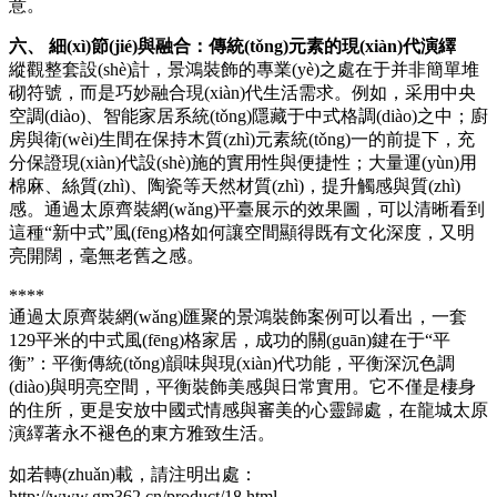
意。
六、 細(xì)節(jié)與融合：傳統(tǒng)元素的現(xiàn)代演繹
縱觀整套設(shè)計，景鴻裝飾的專業(yè)之處在于并非簡單堆
砌符號，而是巧妙融合現(xiàn)代生活需求。例如，采用中央
空調(diào)、智能家居系統(tǒng)隱藏于中式格調(diào)之中；廚
房與衛(wèi)生間在保持木質(zhì)元素統(tǒng)一的前提下，充
分保證現(xiàn)代設(shè)施的實用性與便捷性；大量運(yùn)用
棉麻、絲質(zhì)、陶瓷等天然材質(zhì)，提升觸感與質(zhì)
感。通過太原齊裝網(wǎng)平臺展示的效果圖，可以清晰看到
這種“新中式”風(fēng)格如何讓空間顯得既有文化深度，又明
亮開闊，毫無老舊之感。
****
通過太原齊裝網(wǎng)匯聚的景鴻裝飾案例可以看出，一套
129平米的中式風(fēng)格家居，成功的關(guān)鍵在于“平
衡”：平衡傳統(tǒng)韻味與現(xiàn)代功能，平衡深沉色調
(diào)與明亮空間，平衡裝飾美感與日常實用。它不僅是棲身
的住所，更是安放中國式情感與審美的心靈歸處，在龍城太原
演繹著永不褪色的東方雅致生活。
如若轉(zhuǎn)載，請注明出處：
http://www.gm362.cn/product/18.html