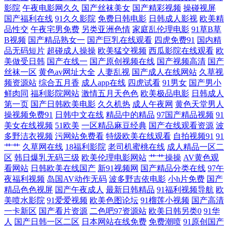
影院
午夜电影网久久
国产丝袜美女
国产精彩视频
操碰视屏
国产福利在线
91久久影院
免费日韩电影
日韩成人影视
欧美精
播在线精品 欧美激情8p 亚洲中字 国产福利漂漂网 欧美中文字幕日韩在线
品性交
午夜宅男免费
另类亚洲色情
家庭乱伦理电影
91草B草
B视频
国产精品熟女一
国产巨乳在线观看
四虎免费91
国内精
中日韩中文 国产天堂在线视频 日韩乱欲影院 91副利社 海角社区骚逼探花
品无码短片
超碰成人操操
欧美猛交视频
西瓜影院在线观看
欧
美做受日韩
国产在线一
国产原创视频在线
国产视频高清
国产
丝袜一区
黄色av网址大全
人妻乱视
国产成人在线网站
久草视
天堂视屏 国产超碰青青草 无码欧美另类 国产在线精品视频资源 中国在线
频资源站
综合五月香
成人app在线
四虎试看
91男女
国产男小
鲜肉同
福利影院网站
激情五月天色色
欧美极品电影
日韩成人
播放精品区 女同视频 97在线播放视频 青草视频网站 最新亚洲中文字幕无
第一页
国产日韩欧美电影
久久机热
成人午夜网
黄色天堂男人
操视频免费91
日韩中文在线
精品中的精品
97国产精品视频
91
美女在线视频
51欧美
一区精品麻豆经典
国产在线观看资源
波
线 黄色超碰 天美福利91 jk黑丝啪啪内射 久久依人精品综合 一区二区人妻
多野洁衣视频
污网站免费看
特级欧美在线观看
自拍视频91
91
艹艹
久草网在线
18福利影院
老司机蜜桃在线
成人精品一区二
无码欧美 国产精品网站色 日本69式视频 91TV免费 韩日AV片 三级中文字
区
韩日爆乳无码三级
欧美伦理电影网站
艹艹操操
AV黄色观
看网站
日韩欧美在线国产
新91视频网
国产精品分类在线
97午
幕 97国产视频在线 久草老女合集在线 羞羞视频免费看 东京热人人肏 欧美
夜福利视频
岛国AV动作无码
波多野吉依电影
小h片免费
国产
精品色色视屏
国产午夜成人
最新日韩精品
91福利视频导航
欧
美喷水影院
91爱爱视频
欧美色图论坛
91榴莲小视频
国产高清
片蜜桃臀熟1 草草浮力院 欧美极品 一区二区三 国产精品视频一 人人看人
一卡新区
国产看片资源
二色吧97资源站
欧美日韩另类0
91华
人
国产日韩一区二区
日本网站在线免费
免费潮喷
91原创国产
人草 猪猪影院 国内20 熟妇人妻中文精品 欧美另类色图 成人精品免费视频