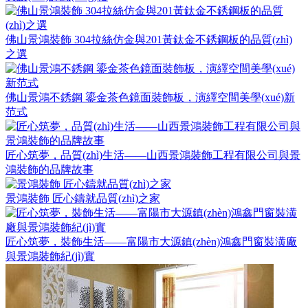
佛山景鴻裝飾 304拉絲仿金與201黃鈦金不銹鋼板的品質(zhì)
之選
佛山景鴻不銹鋼 鎏金茶色鏡面裝飾板，演繹空間美學(xué)新
范式
匠心筑夢，品質(zhì)生活——山西景鴻裝飾工程有限公司與景
鴻裝飾的品牌故事
景鴻裝飾 匠心鑄就品質(zhì)之家
匠心筑夢，裝飾生活——富陽市大源鎮(zhèn)鴻鑫門窗裝潢廠
與景鴻裝飾紀(jì)實