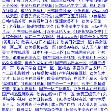
日韩
|
丁香五月天综合
|
国产高清三级视频
|
国产午夜自拍
|
av
不卡操操
|
美腿丝袜在线视频
|
日本乱伦中文字幕
|
福利导航
在线播放
|
极品午夜福利
|
日韩欧美牲爱
|
亚洲视频
|
极品少妇
一线天图
|
影音先锋女同同性
|
最新丁香五月婷婷
|
91色精品
|
日韩精品首页
|
免费看片日本
|
亚洲欧美不卡
|
欧美专区第一
页
|
老湿机69
|
超碰在线91太久
|
日本高清中文字幕
|
三级片毛
片av
|
四虎网站最新网址
|
欧美乱伦大全
|
91香蕉视频免费
|
丁
香综合网站
|
孕妇一二AV网站
|
日本www色
|
欧美干女人穴穴
|
黄毛片站
|
欧美人人
|
日本丝袜片
|
欧美日韩亚洲一区
|
美女视
频一区二区
|
欧美视频在线一区
|
欧美99在线
|
成人国内精
|
欧
美大片在线观看
|
日本乱伦一二三区
|
日本韩国黄色片
|
丝袜
中出
|
跪求黄色综合网
|
国产福利不卡视频
|
欧美福利片一区
|
热久久最新
|
黄色的网站在线
|
国产精品日本一区
|
经典三级
第一页
|
欧美同学会
|
国产一区二区精品
|
家庭教师波多野
|
日
本三级电影推荐
|
91短视频污版
|
蜜桃视频麻豆操
|
欧美艺术
大片
|
日韩欧美在线看片
|
欧美偷拍精品
|
在线国产精选
|
美女
福利导航
|
91视频91视频
|
国产卡一二三四区
|
欧美性爱超碰
资源
|
美国午夜福利
|
国产一区二区电影
|
亚洲日本在线观看
|
国产精品亚洲欧美
|
欧美在线va
|
日韩一区
|
免费三级黄片
|
久
草福利小视频
|
欧美日韩在线一
|
91另类视频在线
|
激情性爱
五月天
|
超碰香蕉亚洲香蕉
|
成人国产自拍
|
91人澡人妻
|
日韩
电影区
|
操碰网站
|
国产视频免费看
|
日韩欧美综合在线
|
黄色