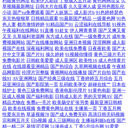
利姬黄色网址
欧美伊人影院
丁香成人五月花
黄色网网址女
久
偷窥盗摄手机在线播放 成人视频院 欧美国产激情二区三 亚洲线精品一区
草视频最新网址
日韩大片在线看
久久亚洲人成
亚州色图乱伦
小说
国产va免费观看
国产人妖第二
成人影片h
91色婷婷瑟色
二区三 国产精品国产精品国产专区 日韩精品网站国产九区 91在线观 看电
东京热狠狠草
日韩精品观看
91最新国产精品
一级黄色网
91色
色人妻
都市激情婷婷
91精品国产91
云涩福利在线导航
91视色
影天堂 亚洲国产综合专 光棍天堂社区 欧洲日韩视频在线观看 在线天堂中
午夜福利在线网站
91直播
91处女
伊人网青青草
国产又爽又黄
又无
久草福利资源网
东方成人在线
国产一级免费大片
成年免
费视频网站
国产在线播放网站
亚洲日本视频
淫淫网网
成人影
文官网 九九精品系列 亚州国产有 丁香花高清 朋友换娶妻后的生活变 综合
视国产在线
深夜福利网址
欧美在线免费看
日夜夜欧美
国产大
片中文字幕
国产片91
操久婷婷
91视频你懂得
黄色三级片毛片
网国产国产人 黑丝系列影音先锋 天龙影院在线观看免费 操逼福利导航 欧
免费电影片
日韩欧美爱爱
成人亚洲区
欧美性16
成人色情黄片
在线
在线观看亚洲精品
国产热综合
久草网视频在线看
午夜精
美开嫩苞实拍视 在线观看特色大片免费网站 国产一视频在线观看 亚洲国
品网影院
伦理片完整版
黄视网站在线播放
国产片自拍
国产在
线91
AV亚洲网址
国产经典三级在线
丁香婷婷五月综合
五月
花亚洲综合
国产影院第一页
乱码欧美孕交
超碰在线艹
日本在
产欧美在线视频 国产精品欧美一二三区 日韩精品午夜专区 AV男天堂 欧美
线护士
黄色三级免费网址
香港电影伦理片
91黄色电影
亚洲一
区成人视频
国产福利电影
日韩成人影片
男的天堂网AV
国产
ⅤA在线播放 中文字幕电影在线 精品三级欧美国产 亚欧国产永久免费看片
精品尤物在
免费a一毛片
欧美肠交扩张另类
最新亚洲日韩精
品
欧美在线视频
免费黄色网址在线
主播第一页
丁香五月网
性爱东京热
草逼视频78
国产成人免费无码
高清日韩无码视频
国产极品自拍黄色网站 日韩A片性爱网站 99精品国产麻 欧美bbxxx 伊人影
宗和网五月天
日b视频
成人三级网站在
主播福利姬h在线
国产
精一精二区
基情涩涩网
51漫画成人
丁香5月综合网
91爱爱