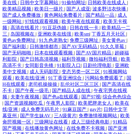
美在线
|
日韩中文字幕网站
|
91偷拍网址
|
日韩欧美在线成人
|
欧美精品视频
|
欧美日一级片
|
国产人成亚
|
波多野洁衣快播
|
国产成人免费播放
|
黄色网站免费看片
|
国产精品一品
|
成人
一级网站
|
97线线观看视频
|
欧美午夜在线观看
|
欧美无卡视
频
|
高清在线看片
|
91豆花伪娘
|
日韩在线一卡
|
欧美精品一二
三
|
岛国视频在
|
亚洲欧美在线强
|
欧美sm
|
丁香五月天社区
|
黄色av免费网址
|
91九色老熟女
|
免费三级网址
|
美女黄色av
|
国产福利影
|
日韩激情都市
|
国产AV无码精品
|
91久久草莓
|
国产无码啪啪
|
日本在线观看视频
|
国产AV国片精品
|
超碰福
利影院
|
国产日韩高清视频
|
福利导视频
|
微拍福利导航
|
欧美
高清不卡
|
女同影音先锋
|
91影院入口
|
日剧伦理电影
|
亚洲欧
美中文视频
|
成人无码影院
|
变态另类一区二区
|
91视频网站
观看
|
欧美在线|亚洲
|
91丁香亚洲综合
|
污网站免费观看了
|
国
H在线观看
|
老司机操操操
|
乱伦社区二区三区
|
国产高清在线
不卡
|
国产午夜一级毛
|
国产精品人成在线
|
午夜宅男在线视
频
|
夫妻午夜视频
|
国产色a在线观看
|
国产97视
|
综合色色综合
|
国产资源视频吃瓜
|
午夜男人影院
|
欧美肥胖老女人
|
欧美在
线|亚洲
|
成人免费无码毛片
|
91麻豆国产
|
gay片
|
日韩中文字
幕亚州
|
国产学生妹AV
|
三A级黄片
|
免费激情视频网站
|
欧美
肏屄视频一区
|
三级网址在线看
|
成人三级经典电影
|
91精品
国产视频
|
在线播放黄色网址
|
在线免费不卡视频
|
国产亚洲