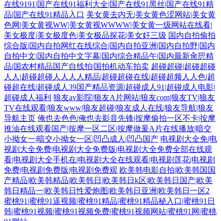
在线9191|国产在线91福利大全|国产在线91黑丝|国产在线91精
品|国产在线91精品入口
美女黄去内无|美女黄色涩网站|美女黄
色网|美女黄视WW|美女黄视WWWW|美女黄一级网站在线看|
美女极度|美女极度色|美女极品探花|美女奸三级
国内自拍偷拍
综合版|国内自拍网红在线综合|国内自拍亚洲|国内自拍野|国内
自拍中文|国内自拍中文字幕|国内综合精品午|国内最新肏屄精
品|国农村精品国产自线拍|国拍机动车拍卖
超碰超碰|超碰超碰
人人|超碰超碰人人人人精品|超碰超碰在线|超碰超频人人色|超
碰超在线|超碰成人39国产精品资源|超碰成人91|超碰成人电影|
超碰成人福利
狼友av影院|狼友A片网站|狼友com|狼友TV|狼友
TV在线观看|狼友www|狼友超碰|狼友成人在线|狼友导航|狼友
导航主页
俺也去色色|俺也去影音先锋|按摩偷拍一区不卡|按摩
推油在线观看国产|按摩一区二区|按摩做爰A片在线播放|暗交
小拗女一|暗交小拗女一区|凹凸成人|凹凸国产
电视剧大全免|电
视剧大全免费|电视剧大全免费版|电视剧大全免费全部在线观
看|电视剧大全手机在|电视剧大全在线观看|电视剧莲花|电视剧
免费|电视剧免费版|电视剧免费观
欧美韩电影自拍|欧美韩国国
产精品|欧美韩精品|欧美韩日|欧美韩日k区|欧美韩日国产|欧美
韩日精品一|欧美韩日性爱炮图|欧美韩日亚洲|欧美韩日一区2
蜜桃91|蜜桃91逼视频|蜜桃91精品|蜜桃91精品秘入口|蜜桃91日
韩|蜜桃91视频|蜜桃91视频免费|蜜桃91视频网站|蜜桃91网|蜜桃