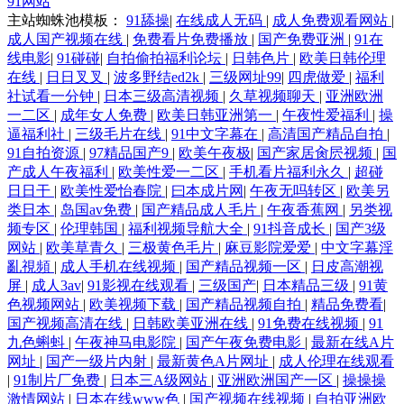
91网站
主站蜘蛛池模板：
91舔操
|
在线成人无码
|
成人免费观看网站
|
成人国产视频在线
|
免费看片免费播放
|
国产免费亚洲
|
91在
线电影
|
91碰碰
|
自拍偷拍福利论坛
|
日韩色片
|
欧美日韩伦理
在线
|
日日叉叉
|
波多野结ed2k
|
三级网址99
|
四虎做爱
|
福利
社试看一分钟
|
日本三级高清视频
|
久草视频聊天
|
亚洲欧洲
一二区
|
成年女人免费
|
欧美日韩亚洲第一
|
午夜性爱福利
|
操
逼福利社
|
三级毛片在线
|
91中文字幕在
|
高清国产精品自拍
|
91自拍资源
|
97精品国产9
|
欧美午夜极
|
国产家居肏屄视频
|
国
产成人午夜福利
|
欧美性爱一二区
|
手机看片福利永久
|
超碰
日日干
|
欧美性爱怡春院
|
曰本成片网
|
午夜无吗转区
|
欧美另
类日本
|
岛国av免费
|
国产精品成人毛片
|
午夜香蕉网
|
另类视
频专区
|
伦理韩国
|
福利视频导航大全
|
91抖音成长
|
国产3级
网站
|
欧美草青久
|
三极黄色毛片
|
麻豆影院爱爱
|
中文字幕淫
亂視頻
|
成人手机在线视频
|
国产精品视频一区
|
日皮高潮视
屏
|
成人3av
|
91影视在线观看
|
三级国产
|
日本精品三级
|
91黄
色视频网站
|
欧美视频下载
|
国产精品视频自拍
|
精品免费看
|
国产视频高清在线
|
日韩欧美亚洲在线
|
91免费在线视频
|
91
九色蝌蚪
|
午夜神马电影院
|
国产午夜免费电影
|
最新在线A片
网址
|
国产一级片内射
|
最新黄色A片网址
|
成人伦理在线观看
|
91制片厂免费
|
日本三A级网站
|
亚洲欧洲国产一区
|
操操操
激情网站
|
日本在线www色
|
国产视频在线视频
|
自拍亚洲欧