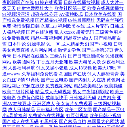
夜影院国产在线
91操在线观看
日韩在线播放视频
成人大片一
级天天
内射性爱网址大全
欧美社区第一页
欧美在线视频播放
91视频污污污
超碰在线公开
AV蜜桃吃瓜
日本欧美在线看
国
产精选免费视频
国产精品91视频
69热最新网址
无码白丝强行
免费
激情影院日韩
久草123
福利欧美在线
成人片无码
日韩成
人极品视频
国产在线诱惑
乱人xxxxx
超黄无码
三级黄色图片
91免费看视频
精品午夜福利网
精品亚洲成a人
国产精品萌白
酱
日本理论
91操电影
91一区
成人精品无
91国产小视频
日韩
美女免费直播
A片网站网址
激情文学色
国产主播第37页
青久
青青
日本精品在线播放
三级A片
国产日韩亚洲综合
91短视频
网站
欧美骚网站
丁香五月天亚洲
欧美大粗吊人妖
深夜福利亚
洲
人兽福利导航
91叉叉操小骚逼
成人18视频
欧美大鸡吧
草
逼wwww
久草福利免费试看
岛国国产在线
91人人超碰青青
美
女白丝18禁
91肏比
国产三区电影
国产内射后入在线
黄色网址
网站网址
97超在线视
免费视频网站
精品欧美精品v
欧美操碰
欧美二级片网址
精品成人无码视频
男女午夜福利影院
欧美三
级电影
免费黄色网址
成年版快手
日韩福利无码
四虎四房
亚
洲AV在线豆花
亚洲区成人
美女黄片免费观看
三级网站视频
网
成人日韩精品
日韩福利专区
欧美二区女同
国产精品一区91
小x导航福利
免费黄色在线视频
91原创视频
欧美日韩小视频
国产成人在线无码
91黑料不
国产极品自拍
岛国最大色网站
精