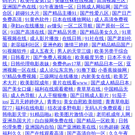
码毛片
|
欧美性爱第1页
|
美腿丝袜在线视频
|
高清视频三区
|
亚洲国产色在线
|
91午夜激情一区
|
日韩成人网站网
|
国产综
合区
|
超碰91大片
|
国产精品主播91
|
国产性爱八区
|
国产日产
免费高清
|
91黄色软件
|
日本在线播放网站
|
成人高清免费视
频
|
孕妇av在线播放
|
av馒头
|
一区二区导航
|
国产原创一区二
区
|
91国产高清在线
|
国产精品另类
|
国产精品美女久久
|
91草
莓视频在线
|
成人影片播放
|
在线日韩
|
91社在线
|
国产老妇伦
国
|
老湿福利社区
|
亚洲色欧
|
激情三婷婷
|
国产精品精品国产
|
91视频软件
|
成人五夜天
|
男人的天堂三级
|
欧美另类干综合
网
|
日韩看片
|
国产免费人视频在
|
欧美极度另类
|
日本不卡在
线
|
日韩伦理电影表妹
|
免费色av17草
|
国产精品日本一区
|
亚
洲视频一区在线
|
成人论坛东京热
|
91撸下载
|
小香蕉操操网
|
97精品免费视频
|
三级网址在线播放
|
内射美女在线
|
欧美艺
术大片
|
欧美影院成年
|
黄片在线看www
|
国产成人精品日本
|
国产美女口爆
|
福利在线观看蜜桃
|
青草草在线
|
中国精品无
码
|
成人色导航
|
人人干狠狠撸
|
国产日韩成人影片
|
91茄子
ios
|
五月天婷婷伊人
|
青青91
|
美女自慰欧美朝喷
|
青青草电影
院77
|
福利在线电影
|
结衣波多野电影
|
无码A片免费观看
|
日
韩电影天堂
|
91精品啪a
|
欧美图片激情小说
|
老司机成年人网
|
亚洲岛国大片
|
白白操网免费在线
|
国产精品一区欧美
|
日韩
伦理免费
|
亚洲国内自拍
|
国产亚洲欧美在线
|
91热超碰
|
深夜
福利久久
|
国产在线观看高清
|
国产高清自拍一区
|
久久午夜