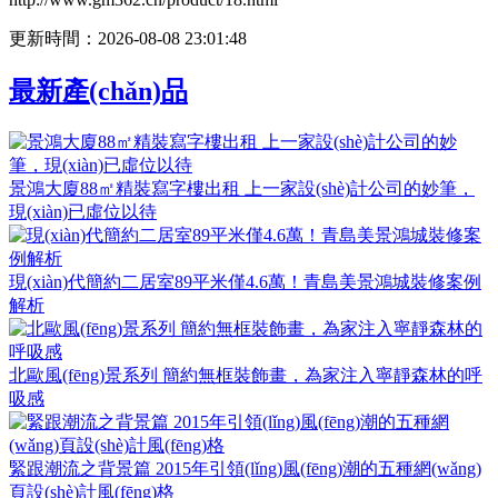
更新時間：2026-08-08 23:01:48
最新產(chǎn)品
景鴻大廈88㎡精裝寫字樓出租 上一家設(shè)計公司的妙筆，
現(xiàn)已虛位以待
現(xiàn)代簡約二居室89平米僅4.6萬！青島美景鴻城裝修案例
解析
北歐風(fēng)景系列 簡約無框裝飾畫，為家注入寧靜森林的呼
吸感
緊跟潮流之背景篇 2015年引領(lǐng)風(fēng)潮的五種網(wǎng)
頁設(shè)計風(fēng)格