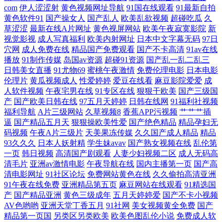
院大香蕉 国产三級精品专区 色鬼精品免费视频 白虎美洞内射 欧美成人视
com
伊人涩涩射
黄色视频网址导航
91国在线观看
91最新自拍
黄色软件91
国产操女人
国产乱人
欧美乱欲视频
超碰吃瓜
久
频一区 一级特黄aa大片 国产一级在线观看 桃花在线观看视频播放 成人两
草涩涩
最新在线A片网址
黄色视屏网站
欧美午夜寂寞影院
新
视觉影视
成人写真福利
欧美内射网址
日本中文字幕无码
97日
穴网
成人免费在线
精品国产免费观看
国产不卡高清
91av在线
性影院 琪琪电影院 5月激情操操操 老湿影院在线观看 亚洲欧美日韩自 国
播放
91制作传媒
岛国av资源
超碰91资源
国产乱一乱二乱三
日韩美女直播
91尤物69
蜜桃午夜激情
免费伦理电影
日本电影
产剧情视 日韩欧美黄 bt部落天堂 免费污成人影视网站 91巨炮网站 午夜福
伦理片
黄瓜视频成人
性爱婷婷
爱豆在线看
麻豆影院爱爱
成
人软件视频
午夜宅男在线
91专区在线
狠狠干欧美
国产三级国
产
国产欧美日韩在线
97五月天婷婷
日韩在线网
91福利社视频
利三区 欧美视频一区在 91超碰在线人人 精品在线观看一区 羞羞漫画在 国
福利导航
A片三级网站
久草视频8
香蕉APP污视频
艹艹艹插
逼
国产精品五月天
狠狠操欧美性爱
国产绝色精品
精品孕妇无
产剧情亚洲一区二区 日韩一道日 爱豆福利导航 欧美日本色色 中文在线资
码视频
午夜A片三级片
天美果冻传媒
久久国产成人精品
精品
93久久久
日本人妖射精
学生妹avav
国产熟女视频在线
乱伦第
源天堂w2019 精品自拍视频在线 亚洲国产综合专 国产精品va尤 日韩欧美
一页
韩日视频
高清国产剧观看
人妻少妇视频二区
成人无码高
清毛片
亚洲av激情电影
午夜导航在线
国内主播第一页
国产高
清电影网址
91社区论坛
免费网站黄色在线
久久偷拍高清亚洲
第一页 bt天堂bt电影下载 欧美福利资源在线观看 中国国产国产高清在线
91午夜在线免费
亚洲精品第五页
麻豆网站在线观看
91精选国
产
国产精品亚洲
黄色三级成年
五月天婷婷爱
国产不卡小视频
级在线aa免费大片 午夜看片未满十八勿进 福利社试看一分钟 日韩不卡在
AV色哟哟
亚洲天堂丁香五月
91社网
美女视频黄全免费
国产
精品第一页国
另类区另类欧美
欧美色图乱伦小说
免费成人软