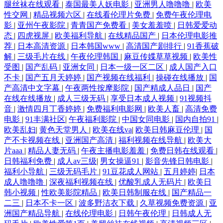
腿丝袜在线观看
|
泰国最美人妖电影
|
亚洲男人噜噜噜
|
欧美
性交网
|
精品视频六区
|
在线看伦理片免费
|
免费午夜伦理电
影
|
亚州午夜影院
|
青青国产免费看
|
美女羞羞喷
|
日韩爱爱动
态
|
四虎视屏
|
欧美福利导航
|
在线精品国产
|
日本伦理电影推
荐
|
日本高清资源
|
日本韩国www
|
高清国产剧排行
|
91香蕉破
解
|
三级毛片在线
|
午夜伦理韩国
|
麻豆传媟草草视频
|
欧美性
受图
|
国产乱码
|
亚洲女同
|
日本一级一区二区
|
成人国产入口
不卡
|
国产五月天婷婷
|
国产视频在线福利
|
操碰在线播放
|
国
产高清中文字幕
|
午夜两性按摩影院
|
国产精成人品日
|
国产
在线在线播放
|
成人三级无码
|
享受日本成人视频
|
91视频抖
音
|
激情四月丁香婷婷
|
免费福利电影网
|
欧美人畜
|
高清免费
电影
|
91丰满社区
|
午夜福利影院
|
中国女同电影
|
国内自拍91
|
欧美乱妇
|
黄色天堂男人
|
欧美在线va
|
欧美日韩麻豆伦理
|
国
产不卡视频在线
|
亚洲国产高清
|
福利视频在线导航
|
欧美大
片aaa
|
精品人妻无码
|
午夜主播电影羞羞
|
免费日韩在线观看
|
日韩福利免费
|
成人av三级
|
男女操逼91
|
影音先锋日韩电影
|
福利小导航
|
三级无码毛片
|
91豆花成人网站
|
五月婷婷
|
日本
成人噜噜噜
|
深夜福利视频在线
|
优酸乳成人无码片
|
欧美日
韩小视频
|
性欧美影院精品
|
欧美日韩制服在线
|
国产精品一
二三
|
日本不卡一区
|
波多野洁衣下载
|
久草视频免费资源
|
亚
洲国产精品导航
|
在线伦理电影
|
日韩午夜伦理
|
日韩成人无