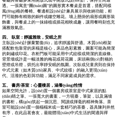
餐廳與客廳多采用開放式或半開放式設(shè)計，保持空間通
透。一張寓意“團(tuán)圓”的圓形實木餐桌是首選，搭配同樣
風(fēng)格的餐椅。餐邊柜設(shè)計兼具展示與收納功能，柜
門可能飾有精致的銅件或鏤空雕花。墻上懸掛的扇形或圓形裝
飾畫，與餐桌上的一抹綠植或插花相映成趣，讓用餐時刻也充
滿雅致氣息。
四、 臥室：靜謐雅致，安眠之所
主臥設(shè)計摒棄繁復(fù)，追求靜謐與舒適。木質(zhì)框架
搭配軟包靠背的床榻是核心，床品色彩素雅，圖案可能為簡潔
的刺繡或印花。衣柜門板可能采用中式紋樣或簡潔的直線條。
背景墻或許是一幅淡雅的梅花或荷花圖，床頭兩側(cè)對稱的
壁燈或吊燈，烘托出寧靜安眠的氛圍。次臥或兒童房則在保持
中式元素（如木質(zhì)家具、中式紋樣）的融入更現(xiàn)
代、活潑的色彩與功能，滿足不同家庭成員的需求。
五、 書房/茶室：心靈棲居，涵養(yǎng)性情
如果空間允許，設(shè)置一個書房或茶室是中式家居的點
(diǎn)睛之筆。一張寬大的書案，一方硯臺，筆架，以及滿墻
的書柜，構(gòu)筑起一個沉思、閱讀或揮毫的精神角落。茶
室可能設(shè)置一個榻榻米或一套精巧的茶臺，器具陳列井然
有序，在此品茗會友，最能體現(xiàn)中式生活的閑適與禪