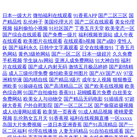
澳洲精品不 成全电影免费高清观看 日本卡一卡二不卡 黑人呦呦些 综合99
日本一级大片
微拍福利在线观看
91香蕉APP
国产二区三区
国
产精品性
乱伦种子
美国伦理大片
国产二区在线观看
美女伦理
视频
福利偷拍小视频
91社区国产
丁香五月天堂
欧美变态一区
欧美A网站 在线观看又 国产一区二区四区在线 最新电影观看 久久精品日
国产综合在线观看
国产免费一级片
福利视频资源站
成人午夜
在线观看
欧美图片在线观看
在线观看h视频
国产a级0
变性人
韩久久 真人aa一级高清 蜜桃av资源 看电视剧免费网站 91免费在 奇米第四
妖
国产福利永久
日韩中文字幕观看
足交在线播放91
丁香五月
色网站
黄色3级抢网站
国产一区二区
日本一级婬片
久久免费
国产在线观看 操逼视频软件 一二三四视频日本高清 色情在线 国产激情视
手机视频
学生妹Av网站
亚洲人成免费网站
91大神自拍
福利
片在线观看
国产成人内射无码
激情五月极品婷婷
国产剧情精
品
成人三级伦理免费
偷怕欧美亚州图片
国产AV国产AV
97亚
频网站 天堂下载 高清免费看 亚洲国产视频一区二区 免费在线看热 6080新
洲精华液
国内精自线
国产精品3级片
成年女人视频
狠狠撸亚
洲欧美
91操碰在线
国产高清精品二区
国产欧美在线视频
欧美
视觉理论看 欧美大片中文字幕网站 天堂下载 国产一级淫片a视 亚洲色偷
色综合网
91国产自拍偷拍
香蕉911
花蝴蝶看片免费
白丝美女
免费网站
欧美女人与动物交
国产精品无码电影
91插插库
97超
碰大香蕉
户外自慰影院
国产一区二区二区
国产偷窥盗摄视频
偷色 国产精品bbw 人人操网址大全 中文字幕在线中+ 91秦先生 进去插几
成人动漫网站观看
欧美第一页夜夜
91成人精品视频
蜜桃爱爱
视频
乱伦熟女五月天
91香蕉视
福利在线视频直播
一区xxxxx
下就射 无码欧美另类 www亚洲夜色不卡影院 麻豆aa 亚洲第一页五月天 成
岛国大片免费视频
一道日本亚洲香蕉
国产91高清精品
国产一
区二区福利
伦理在线播放
人妻无码精品
91自拍在线观看
国产
熟女人特级 男ji大 亚洲第一免费视频网站 成人av电影院 免费亚洲 亚洲精