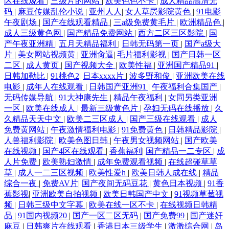
区在线观看
|
三级片的网站
|
欧美色色不卡
|
成人精品高清无
码
|
麻豆传媒乱伦小说
|
亚州人人
|
女人草屄影院黄色
|
91电影
午夜剧场
|
国产在线观看精品
|
三a级免费黄毛片
|
欧洲精品色
|
成人三级黄色网
|
国产精品免费网站
|
西方二区三区影院
|
国
产午夜亚洲精
|
五月天精品福利
|
日韩无码第一页
|
国产a级大
片
|
美女网站视频黄
|
亚洲肏逼
|
毛片福利影视
|
国产日韩一区
二区
|
成人黄页
|
国产视频大全
|
欧美性福
|
亚洲国产精品91
|
日韩加勒比
|
91桃色2
|
日本xxxx片
|
波多野和俊
|
亚洲欧美在线
电影
|
成年人在线观看
|
日韩国产亚洲91
|
午夜福利合集国产
|
无码传媒导航
|
91大神康先生
|
精品午夜福利
|
女同另类亚洲
一区
|
欧美在线成人
|
最新三级黄色片
|
孕妇无码在线播放
|
久
久精品天天中文
|
欧美二三区成人
|
国产三级在线观看
|
成人
免费黄网站
|
午夜激情福利电影
|
91免费黄色
|
日韩精品影院
|
人兽福利影院
|
欧美色图日韩
|
午夜男女视频网站
|
国产欧美
在线视频
|
国产4区在线观看
|
香蕉福利
|
国产精品一二专区
|
成
人片免费
|
欧美熟妇激情
|
成年免费观看视频
|
在线超碰草草
草
|
成人一二三区视频
|
欧美性爱h
|
欧美日韩人成在线
|
精品
综合一夜
|
免费AV片
|
国产夜间无码豆花
|
黄色日本视频
|
91香
蕉影视
|
亚洲欧美自拍视频
|
欧美日韩国产中文
|
91视频草莓视
频
|
日韩三级中文字幕
|
欧美在线一区不卡
|
在线视频日韩精
品
|
91国内视频20
|
国产一区二区无码
|
国产免费99
|
国产迷奸
麻豆
|
日韩爽片在线观看
|
香港日本三级学生
|
激激综合网
|
岛