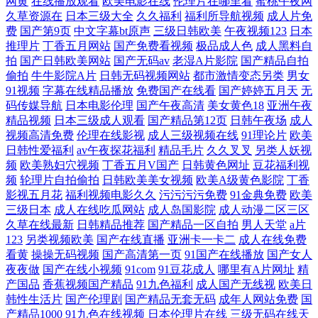
网黄
在线播放观看
欧美电影在线
伦理片在哪里看
蜜桃午夜网
在线三级艳情网站 91免费视频观看 美女制服丝 优乳美女可人性感私房照
久草资源在
日本三级大全
久久福利
福利所导航视频
成人片免
费
国产第9页
中文字幕bt原声
三级日韩欧美
午夜视频123
日本
国内真实愉拍系列 午夜免费影院 国产91大片精 日本三级人妻 97SE亚洲国
推理片
丁香五月网站
国产免费看视频
极品成人色
成人黑料自
拍
国产日韩欧美网站
国产无码av
老湿A片影院
国产精品自拍
偷拍
牛牛影院A片
日韩无码视频网站
都市激情变态另类
男女
产综合自在线不卡 欧美亚洲国产卡通 91黑丝自慰 另类网站网址 亚洲午夜
91视频
字幕在线精品播放
免费国产在线看
国产婷婷五月天
无
码传媒导航
日本电影伦理
国产午夜高清
美女黄色18
亚洲午夜
一区在线 国产偷摄偷窥一区二区 网友分享久 国产91福利在线精 日韩大片
精品视频
日本三级成人观看
国产精品第12页
日韩午夜场
成人
视频高清免费
伦理在线影视
成人三级视频在线
91理论片
欧美
免费在线观看 AV黄色天堂网 女人被黑人巨大进入 在线观看日本亚洲一区
日韩性爱福利
av午夜探花福利
精品毛片
久久叉叉
另类人妖视
频
欧美熟妇穴视频
丁香五月V国产
日韩黄色网址
豆花福利视
频
轮理片自拍偷拍
日韩欧美美女视频
欧美A级黄色影院
丁香
黑人射精在 羞羞色漫 国产第一码页 日韩精品社区 AizawaJun 欧美+日韩
影视五月花
福利视频电影久久
污污污污免费
91金典免费
欧美
三级日本
成人在线吃瓜网站
成人岛国影院
成人动漫二区三区
+国产在线 中日韩精品影视尤物 精品麻豆一卡2卡三卡4卡乱码 亚洲精品伦
久草在线最新
日韩精品推荐
国产精品一区自拍
男人天堂
a片
123
另类视频欧美
国产在线直播
亚洲卡一卡二
成人在线免费
看黄
操操无码视频
国产高清第一页
91国产在线播放
国产女人
夜夜做
国产在线小视频
91com
91豆花成人
哪里有A片网址
精
产国品
香蕉视频国产精品
91九色福利
成人国产无线视
欧美日
韩性生活片
国产伦理剧
国产精品无套无码
成年人网站免费
国
产精品1000
91九色在线视频
日本伦理片在线
三级无码在线天