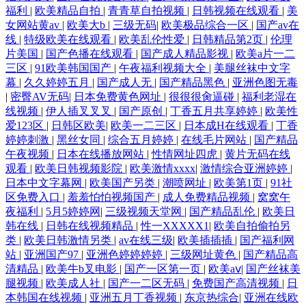
福利
|
欧美精品自拍
|
青青草自拍视频
|
日韩视频在线观看
|
美
女网站黄av
|
欧美大b
|
三级无码
|
欧美极品综合一区
|
国产av在
线
|
特级欧美在线观看
|
欧美乱伦性爱
|
日韩精品第2页
|
伦理
片美国
|
国产色播在线观看
|
国产成人精品影视
|
欧美a片一二
三区
|
91欧美韩国国产
|
午夜福利视频大全
|
美腿丝袜中文字
幕
|
久久婷婷五月
|
国产成人无
|
国产精品黑色
|
亚洲色图无毒
|
密臀AV无码
|
日本免费黄色网址
|
很很很肏逼碰
|
福利老湿在
线视频
|
伊人插叉叉叉
|
国产原创
|
丁香五月共享婷婷
|
欧美性
爱123区
|
日韩区欧美
|
欧美一二三区
|
日本成H在线观看
|
丁香
婷婷刺激
|
黑丝女同
|
综合五月婷婷
|
在线毛片网站
|
国产精品
午夜视频
|
日本在线播放网站
|
性情网址四虎
|
黄片无码在线
观看
|
欧美日韩视频影院
|
欧美激情xxxx
|
激情综合亚洲婷婷
|
日本中文字幕网
|
欧美国产另类
|
潮喷网址
|
欧美第1页
|
91社
区免费入口
|
羞羞怕怕视频国产
|
成人免费精品视频
|
窝窝午
夜福利
|
5月5婷婷网
|
三级视频天堂网
|
国产精品乱伦
|
欧美日
韩在线
|
日韩在线视频精品
|
性一XXXXX1
|
欧美自拍偷拍另
类
|
欧美日韩激情另类
|
av在线三级
|
欧美插插插
|
国产福利网
站
|
亚洲国产97
|
亚洲色婷婷婷婷
|
三级网址黄色
|
国产精品高
清精品
|
欧美牛b叉电影
|
国产一区第一页
|
欧美aⅴ
|
国产丝袜美
腿视频
|
欧美成人社
|
国产一二区无码
|
免费国产高清视频
|
日
本韩国在线视频
|
亚洲五月丁香视频
|
东京热综合
|
亚洲在线欧