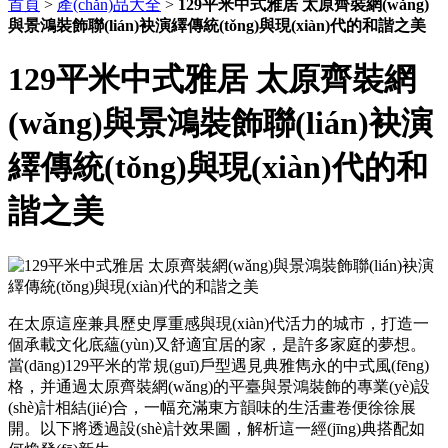
首頁
>
產(chǎn)品大全
>
129平米中式雅居 太原齊裝網(wǎng)
與景鴻裝飾聯(lián)袂演繹傳統(tǒng)與現(xiàn)代的和諧之美
129平米中式雅居 太原齊裝網
(wǎng)與景鴻裝飾聯(lián)袂演
繹傳統(tǒng)與現(xiàn)代的和
諧之美
在太原這座兼具歷史厚重感與現(xiàn)代活力的城市，打造一
個承載文化底蘊(yùn)又舒適宜居的家，是許多家庭的夢想。
當(dāng)129平米的常規(guī)戶型遇見典雅雋永的中式風(fēng)
格，并通過太原齊裝網(wǎng)的平臺與景鴻裝飾的專業(yè)設
(shè)計相結(jié)合，一幅充滿東方韻味的生活畫卷便徐徐展
開。以下將透過設(shè)計效果圖，解析這一經(jīng)典搭配如