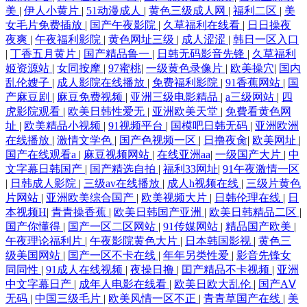
美
|
伊人小黄片
|
51动漫成人
|
黄色三级成人网
|
福利二区
|
美
女毛片免费插放
|
国产午夜影院
|
久草福利在线看
|
日日操夜
夜爽
|
午夜福利影院
|
黄色网址三级
|
成人涩涩
|
韩日一区入口
|
丁香五月黄片
|
国产精品鲁一
|
日韩无码影音先锋
|
久草福利
姬资源站
|
女同按摩
|
97蜜桃
|
一级黄色录像片
|
欧美操穴
|
国内
乱伦嫂子
|
成人影院在线播放
|
免费福利影院
|
91香蕉网站
|
国
产麻豆剧
|
麻豆免费视频
|
亚洲三级电影精品
|
a三级网站
|
四
虎影院观看
|
欧美日韩性爱无
|
亚洲欧美天堂
|
免費看黄色网
址
|
欧美精品小视频
|
91视频平台
|
国模吧日韩无码
|
亚洲欧洲
在线播放
|
激情文学色
|
国产色视频一区
|
日撸夜肏
|
欧美网址
|
国产在线观看a
|
麻豆视频网站
|
在线亚洲aa
|
一级国产大片
|
中
文字幕日韩国产
|
国产精选自拍
|
福利33网址
|
91午夜激情一区
|
日韩成人影院
|
三级av在线播放
|
成人h视频在线
|
三级片黄色
片网站
|
亚洲欧美综合国产
|
欧美视频大片
|
日韩伦理在线
|
日
本视频H
|
青青操香蕉
|
欧美日韩国产亚洲
|
欧美日韩精品二区
|
国产你懂得
|
国产一区二区网站
|
91传媒网站
|
精品国产欧美
|
午夜理论福利片
|
午夜影院黄色大片
|
日本韩国影视
|
黄色三
级美国网站
|
国产一区不卡在线
|
年年另类性爱
|
影音先锋女
同同性
|
91成人在线视频
|
夜操日撸
|
囯产精品不卡视频
|
亚洲
中文字幕日产
|
成年人电影在线看
|
欧美日欧大乱伦
|
国产AⅤ
无码
|
中国三级毛片
|
欧美风情一区不正
|
青青草国产在线
|
美