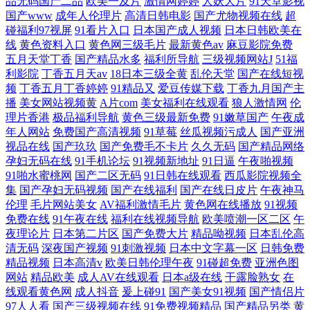
品无码国产二品
欧美一及片
激情网婷婷
人妖大片
91天堂影视
国产www
成年人伦理片
高清日韩电影
国产尤物视频在线
超
碰福利97视屏
91看片入口
日本国产成人视频
日本日韩欧美在
线
黄色资料入口
黄色网三级毛片
最新黄色av
麻豆影院免费
五月天堂丁香
国产精品水多
福利所导航
三级视频网站J
51福
利影院
丁香五月天av
18日本三级全黄
乱伦天堂
国产在线短视
频
丁香五月丁香婷婷
91精品又
爱豆传媒下载
丁香九月国产主
播
美女网站视频黄
A片com
美女福利在线观看
狼人激情网
伦
理片香港
极品福利导航
黄色三级最新免费
91嫩草国产
午夜成
年人网站
免费国产高清视频
91草莓
丝瓜视频污成人
国产亚洲
视品在线
国产玖玖
国产免费毛不卡片
久久无码
国产精品网络
孕妇无码在线
91手机论坛
91视频新地址
91日逼
午夜啪视频
91啪水蜜桃网
国产二区无码
91日韩在线观看
西瓜影院视频全
集
国产孕妇无码视频
国产在线福利
国产在线日皮片
午夜神马
伦理
毛片网站美女
AV福利激情毛片
黄色网在线播放
91视频
免费在线
91午夜在线
福利在线视频导航
欧美喷潮一区二区
午
夜理论片
日本第二片区
国产免费大片
精品呦视频
日本乱伦高
清无码
深夜国产视频
91刺激视频
日本中文字幕一区
日韩免费
精品视频
日本高清v
欧美日韩伦理午夜
91碰超免费
亚洲色图
网站
精品欧美
成人AV在线观看
日本a级在线
干露脸熟女
在
线观看黄色网
成人抖音
爰上碰91
国产美女91视频
国产情侣片
97人人看
国产三级视频在线
91免费视频精品
国产精品另类
黄