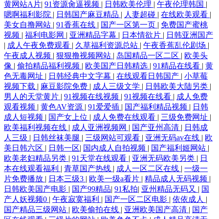
黄网站A片
|
91资源肏逼视频
|
日韩欧美伦理
|
午夜伦理韩国
|
嗯啊福利影院
|
日韩国产麻豆精品
|
人妻超碰
|
在线欧美观看
|
美女自撸网站
|
91香蕉在线
|
国产一区第一页
|
免费国产蜜桃
视频
|
福利电影网
|
亚洲精品字幕
|
日本情欲片
|
日韩亚洲国产
|
成人午夜免费观看
|
久草福利资源总站
|
午夜香蕉乱伦剧场
|
午夜成人视频
|
狠狠撸视频网站
|
岛国精品一区二区
|
欧美头
像
|
偷拍精品福利视频
|
欧美国产日韩精选
|
91精品在线看
|
黄
色无毒网址
|
日韩经典中文字幕
|
在线观看日韩国产
|
小草莓
视频下载
|
麻豆影院免费
|
成人三级文学
|
日韩欧美大陆另类
|
男人的天堂黄片
|
91视频在线视频
|
91视频在线看
|
成人免费
观看视频
|
黄色AV资源
|
91爱爱插
|
国产福利精品视频
|
日韩
成人短视频
|
国产女上位
|
成人免费在线观看
|
三级免费网址
|
欧美福利视频在线
|
成人亚洲视频网
|
国产亚州高清
|
日韩成
人三级
|
日韩丝袜美腿
|
三级网站可观看
|
亚洲无码av在线
|
欧
美日韩六区
|
日韩一区
|
国内成人自拍视频
|
国产福利姬网站
|
欧美老妇精品另类
|
91天堂在线观看
|
亚洲无码欧美另类
|
日
本在线观看福利
|
青草国产热线
|
成人一区二区在线
|
一级一
片免费播放
|
日本三级3
|
欧美一级a看片
|
精品成人无码视频
|
日韩欧美国产电影
|
国产99精品
|
91私拍
|
亚州精品无码又
|
国
产人妖视频0
|
午夜寂寞福利
|
国产一区二区电影
|
依依成人
|
国产精品三级网站
|
欧美偷拍在线
|
亚洲欧美国产高清
|
国产