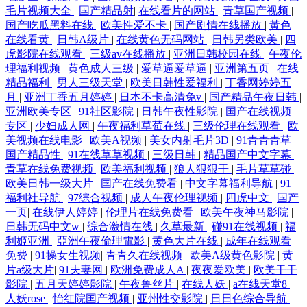
毛片视频大全
|
国产精品射
|
在线看片的网站
|
青草国产视频
|
国产吃瓜黑料在线
|
欧美性爱不卡
|
国产剧情在线播放
|
黃色
在线看黄
|
日韩A级片
|
在线黄色无码网站
|
日韩另类欧美
|
四
虎影院在线观看
|
三级av在线播放
|
亚洲日韩校园在线
|
午夜伦
理福利视频
|
黄色成人三级
|
爱草逼爱草逼
|
亚洲第五页
|
在线
精品福利
|
男人三级天堂
|
欧美日韩性爱福利
|
丁香网婷婷五
月
|
亚洲丁香五月婷婷
|
日本不卡高清免v
|
国产精品午夜日韩
|
亚洲欧美专区
|
91社区影院
|
日韩午夜性影院
|
国产在线视频
专区
|
少妇成人网
|
午夜福利草莓在线
|
三级伦理在线观看
|
欧
美视频在线电影
|
欧美A视频
|
美女内射毛片3D
|
91青青青草
|
国产精品性
|
91在线草草视频
|
三级日韩
|
精品国产中文字幕
|
青草在线免费视频
|
欧美福利视频
|
狼人狠狠干
|
毛片草草碰
|
欧美日韩一级大片
|
国产在线免费看
|
中文字幕福利导航
|
91
福利社导航
|
97综合视频
|
成人午夜伦理视频
|
四虎中文
|
国产
一页
|
在线伊人婷婷
|
伦理片在线免费看
|
欧美午夜神马影院
|
日韩无码中文w
|
综合激情在线
|
久草最新
|
碰91在线视频
|
福
利姬亚洲
|
亞洲午夜倫理電影
|
黄色大片在线
|
成年在线观看
免费
|
91操女生视频
|
青青久在线视频
|
欧美A级黄色影院
|
黄
片a级大片
|
91夫妻网
|
欧洲免费成人A
|
夜夜爱欧美
|
欧美干干
影院
|
五月天婷婷影院
|
午夜鲁丝片
|
在线人妖
|
a在线天堂8
|
人妖rose
|
怡红院国产视频
|
亚州性交影院
|
日日色综合导航
|