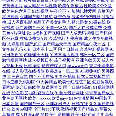
一级片内射
夜夜骑青青草
欧美色图人妻
在线免费欧美视频
免
费黄色毛片
成人精品无码视频
欧美午夜极品
性欧美ⅩⅩⅩⅩ乱
欧美色色六月天
91影视网
午夜伦不卡
加勒比性爱网
青草国产
品综合网在 国产a∨天 拍在线观看分享 在线色欧美 国产免费看 日本a视频
在线视频
亚洲国产精品导航
欧美色淫
波多野结依电影
91狠狠
撸
成人深夜电影
精品国产美女剃毛
加勒比熟女
91碰在线
欧
中文方字幕亚洲本在线 国产射精视频 日韩国品一 91白丝秘 狠狠色丁香久
美裸模
萌白酱国产一区
美国一级AV
国产人在线成免费
免费
黄色A片网址
微拍福利国产视频
国产人成无码视频
国产原创
久婷婷综合图片 深夜爽爽无 99福利社 九一伦理网 五月天激情综 超碰
区色花堂
在线免费黄A片
久草福利
乱伦家庭
成人午夜免费视
频
人妖射精
国产屁屁
国产精品天干天
国产精品午夜一区
中
文字幕无码人妻
日本不卡二区
国产日韩91
久草福利视频网
91
www 美女草草影院 亚洲国产良家在线观看 懂色国产日韩欧美一区 日韩美
日日夜夜91
超碰碰天天操
91草草酒店视频
韩日一区二区
国产
激情视频网站
成人视频日本
茄子视频污
亚洲色欲天天
成人丝
女在线视频一区 97操人妻 久久国产精品一 午夜国产精品免费观 草莓网站
瓜视频下载
日韩逼网
精东传媒入口
黄wwww色
香港伦理电影
在线
成人影院在线播放
欧美足交一区二区
91视频电影
另类四
虎
亚洲东京热
国产不卡在线
91九色视频
日本天堂视频导航
app 南瓜电影网页版 亚洲色婷婷综合久久久久中文 国产cd视频在线播放 欧
日本三级光棍影院
91大神精品
欧美怡红院院二区
爱豆传媒观
看网站
综合日韩欧美
草逼网首页
国产日韩精品91
91视频网站
美揄拍 影音先锋18av在线电影 国产日韩免费视频 日韩精品一区高清视频
在线
69性影院
福利资源在线
91自拍最新网址
青青草国产成人
黄色岛国网站
欧美一xxxxx
欧美gayv
91色情激情网
中国韩国
91中文视频 精免费国产 亚洲高清自拍 成熟女人特级 免费网站 亚洲精品电
日本高清
国产国产一区
亚洲欧洲成人
日韩在线
久久国产影视
综合
欧美69潮喷
伦理片app下载
激情视频国产精品
91草莓久
草超碰
成人性爱aa影院
欧美性爱插插
欧美日韩色黄片
91草莓
影网 岛国精品在线播放 bt磁力链搜索 码中文字夫妻 亚洲第一自拍 成人主