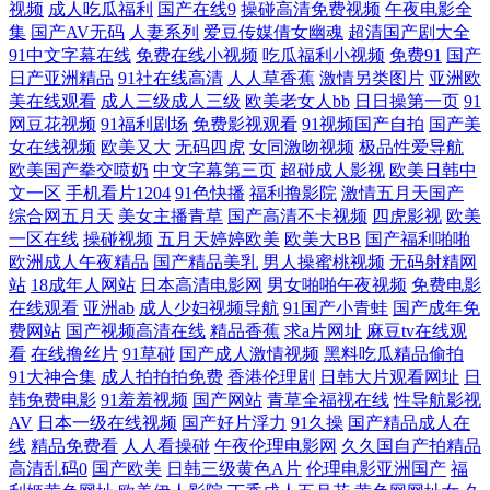
视频
成人吃瓜福利
国产在线9
操碰高清免费视频
午夜电影全
集
国产AV无码
人妻系列
爱豆传媒倩女幽魂
超清国产剧大全
91中文字幕在线
免费在线小视频
吃瓜福利小视频
免费91
国产
欧美三级在线观看电影 91资源视频在线 免费观看的网站 美女打炮网站 成
日产亚洲精品
91社在线高清
人人草香蕉
激情另类图片
亚洲欧
美在线观看
成人三级成人三级
欧美老女人bb
日日操第一页
91
人日韩免费 十分钟在线观看视频 国产精品精品在线看 日干夜操 91性爱导
网豆花视频
91福利剧场
免费影视观看
91视频国产自拍
国产美
女在线视频
欧美又大
无码四虎
女同激吻视频
极品性爱导航
航 久草大香蕉亚洲 两女女百合 亚洲欧美日韩精品在线 国产肏逼 飘花在线
欧美国产拳交喷奶
中文字幕第三页
超碰成人影视
欧美日韩中
文一区
手机看片1204
91色快播
福利撸影院
激情五月天国产
综合网五月天
美女主播青草
国产高清不卡视频
四虎影视
欧美
观看完整电影 在线看污网站视频 红潮婷婷色情 探花导航福利 变态另类亚
一区在线
操碰视频
五月天婷婷欧美
欧美大BB
国产福利啪啪
欧洲成人午夜精品
国产精品美乳
男人操蜜桃视频
无码射精网
洲中文字幕 欧美国产野草社区在线 亚洲愉拍国产自免费 国产精品久久九
站
18成年人网站
日本高清电影网
男女啪啪午夜视频
免费电影
在线观看
亚洲ab
成人少妇视频导航
91国产小青蛙
国产成年免
日本草逼 80s电影网站在线观看 精品99中文字幕 午夜剧场av 成人午夜精品
费网站
国产视频高清在线
精品香蕉
求a片网址
麻豆tv在线观
看
在线撸丝片
91草碰
国产成人激情视频
黑料吃瓜精品偷拍
91大神合集
成人拍拍拍免费
香港伦理剧
日韩大片观看网址
日
无码区久久漫画日本 欧美日韩久久 永久免费的电影网站 国产日产欧美一
韩免费电影
91羞羞视频
国产网站
青草全福视在线
性导航影视
AV
日本一级在线视频
国产好片浮力
91久操
国产精品成人在
区二区 欧美国产合集在线视频 种子下载网站磁力 韩国日本欧美三级大全
线
精品免费看
人人看操碰
午夜伦理电影网
久久国自产拍精品
高清乱码0
国产欧美
日韩三级黄色A片
伦理电影亚洲国产
福