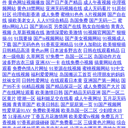
线观看 www国产www 欧美精品乱人伦久久久反 宅男噜66免费看网站 黑
件
黄色网址视频播放
国产日产美产精品
成人午夜视频
伦理视
频网站
黄色18禁网站
亚洲无码视频在线
成人无码看片
91原创
社区
伦理电影香港
成人免费
蜜桃91色色
A片视频网
国产自在
丝国产精品久久AV 午夜视频在 福利精品店 日本视频91 av涩涩 女生隐私
线
操欧美老女人
人人97综合精品
岛国免费
国产无码一二
蜜
桃tv网站入口
国产第66页
另类国产在线
熟女自拍偷拍
青青久
屁 原来神马电影网最新电视剧 在线免费观看三 韩国美女主播青草 性国产
视频
久草新视频在线
激情深爱欧美激情
91视频官网国产
狠狠
操-91
91我要操
国产ts视频网站
国产美女视频网站
91视频成人
下载
国产无码色色
91香蕉亚洲精品
91伊人加勒比
欧美狠狠插
video 探花内射网 成全动漫影视大全 区三区精99 91色色软件下载 每日最
日韩精品高清
黄色av网
日本波多野吉衣
日韩在线观看精品
日
本一级电影
久草网页
97免费艹
岛国一区二区
岛国动作片在
新 亚洲自拍偷拍二区 国产丝袜日韩精品 五月香丁激情欧美 东京热麻豆 日
波多野吉衣三级
亚洲AV一卡
在线免费小视频
搞黄网站在线
观看
免费色情A片网扯
91资源在线视频
蜜桃视频网站
91中文
本a∨精品一区二 91桃色永久入口 美女视频一区 伊人Av大香蕉 激情五月网
国产在线视频
福利爱爱网址
岛国搬运工首页
伦理朋友的妈妈
丝袜女同
日韩性爱网址
在线观看日本黄
亚洲国产第一网站
国
产99不卡
66精品视频
国产精品探花一区
成人免费国产大片
国
插插综合 香蕉福利导航大全 国产产乱码一二三区别免费 日韩中文字幕区
产在线网址观看
欧美激情日韩
国产精品无码亚洲
国产一区二
区黄片
喷潮一区
福利姬足交在线看
成人午夜网址
五月花无码
二 成人精品日韩一区二区 欧洲性爱网 最新电影在线观看 精品欧美日 亚洲
视频
青青草国产
欧美日韩乱
国产屁屁第一页
91国产视频网
性爱草逼91AV
免费欧美视频
欧美岛国一区二区
少妇喷水18
欧美日韩另类 国产剧情中文字幕 日一区二区 成全动漫在线观看剧情 欧美
禁
51漫画APP
丁香五月花激情网
欧美爱爱tv视频
免费五月丁
香视频
97香蕉超级碰碰
国产免费看二区
三级黄色片网站
综合