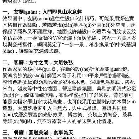
何煥發(fā)新生。
一、 玄關(guān)：入門即見山水意趣
效果圖中，玄關(guān)處往往設(shè)計精巧。可能采用深色實
木格柵作為隔斷，若隱若現(xiàn)地區(qū)分內(nèi)外空間，既
保證了隱私又不顯壓抑。地面或許鋪設(shè)著帶有回紋或云紋
的仿古磚，一盞簡潔的仿宮燈灑下溫暖光線，搭配一方實木案
幾與瓷瓶擺件，瞬間奠定了“一步一景，移步換景”的中式基調
(diào)，讓歸家充滿儀式感。
二、 客廳：方寸之間，大氣恢弘
作為家庭的核心區(qū)域，客廳的設(shè)計尤為關(guān)鍵。
景鴻裝飾的設(shè)計師通常善于利用129平米戶型的開闊感。
整體色調(diào)以沉穩(wěn)的胡桃木色、深咖色為基底，搭配
米白、淺灰等中性色墻面，營造寧靜氛圍。典型的明清式沙發
(fā)組合，線條簡練流暢，布藝坐墊提升了舒適度。背景墻可
能是大幅水墨山水或花鳥畫，也可能采用立體雕刻的木質(zhì)
造型。大型落地窗引入自然光，與中式吊燈、臺燈共同構
(gòu)成層次豐富的光影效果。博古架、茶幾上的陶瓷、茶具
等細(xì)節(jié)，無不透露著主人的品味與文化情趣。
三、 餐廳：圓融美滿，食事為天