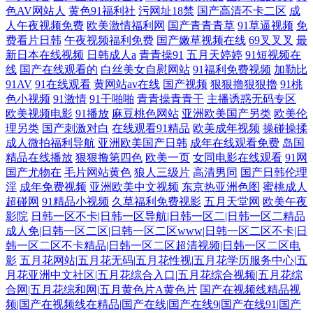
色AV网站人
黄色91福利社
污网址18禁
国产高清不卡二区
成
人午夜视频免费
欧美激情福利网
国产青青青草
91草逼视频
免
费看片日韩
午夜视频福利免费
国产嫩草视频在线
69叉叉叉
最
新日本在线视频
日韩成人a
青青操91
五月天婷婷
91短视频在
线
国产在线观看的
白丝美女自慰网站
91福利免费视频
加勒比
91AV
91在线观看
黄网站av在线
国产视频
狠狠擼狠狠擼
91桃
色小视频
91激情
91干啪啪
青青操青青干
主播诱惑无码专区
欧美视频电影
91播放
麻豆桃色网站
亚洲欧美国产另类
欧美伦
理另类
国产刺激对白
在线观看91精品
欧美成年视频
操碰操揉
成人微拍福利导航
亚洲欧美国产日韩
成年在线观看免费
岛国
精品在线播放
狠狠撸第四色
欧美一页
女同电影在线观看
91网
国产尤物在
毛片网站黄色
狼人三级片
高清男同
国产日韩伦理
淫
成年免费视频
亚洲欧美中文视频
东京热亚洲色图
蜜桃成人
超碰网
91精品小视频
久草福利免费视影
五月天堂网
欧美午夜
影院
日韩一区不卡|日韩一区导航|日韩一区二|日韩一区二精品
成人免|日韩一区二区|日韩一区二区www|日韩一区二区不卡|日
韩一区二区不卡精品|日韩一区二区超清视频|日韩一区二区电
影
五月花网站|五月花无码|五月花性视|五月花学历服务中心|五
月花亚洲中文社区|五月花综合入口|五月花综合视频|五月花综
合网|五月花综和网|五月黄色片A黄色片
国产在视频线精品视
频|国产在视频线在精品|国产在线|国产在线9|国产在线91|国产