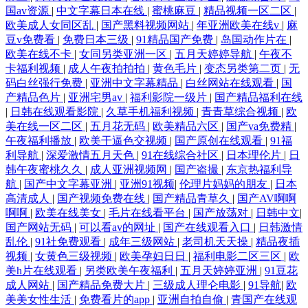
国av资源
|
中文字幕日本在线
|
蜜桃麻豆
|
精品视频一区二区
|
欧美成人女同区乱
|
国产黑料视频网站
|
年亚洲欧美在线v
|
麻
豆v免费看
|
免费日本三级
|
91精品国产免费
|
岛国动作片在
|
欧美在线不卡
|
女同另类亚洲一区
|
五月天婷婷导航
|
午夜不
卡福利视频
|
成人午夜拍拍拍
|
黄色毛片
|
变态另类第二页
|
无
码白丝强行免费
|
亚洲中文字幕精品
|
白丝网站在线观看
|
国
产精品色片
|
亚洲宅男av
|
福利影院一级片
|
国产精品福利在线
|
日韩在线观看影院
|
久草手机福利视频
|
青青草综合视频
|
欧
美在线一区二区
|
五月花无码
|
欧美精品六区
|
国产va免费精
|
午夜福利播放
|
欧美干逼色交视频
|
国产原创在线观看
|
91福
利导航
|
深爱激情五月天色
|
91在线综合社区
|
日本理伦片
|
日
韩午夜蜜桃久久
|
成人亚洲视频网
|
国产盗撮
|
东京热福利导
航
|
国产中文字幕亚洲
|
亚洲91视频
|
伦理片妈妈的朋友
|
日本
高清成人
|
国产视频免费在线
|
国产精品青草久
|
国产AV啊啊
啊啊
|
欧美在线美女
|
毛片在线看平台
|
国产放荡对
|
日韩中文
|
国产网站无码
|
可以看av的网址
|
国产在线观看入口
|
日韩激情
乱伦
|
91社免费观看
|
成年三级网站
|
老司机天天操
|
精品夜插
视频
|
女黄色三级视频
|
欧美孕妇日日
|
福利电影二区三区
|
欧
美h片在线观看
|
另类欧美午夜福利
|
五月天婷婷亚洲
|
91豆花
成人网站
|
国产精品免费大片
|
三级成人理仑电影
|
91导航
|
欧
美美女性生活
|
免费看片的app
|
亚洲自拍自偷
|
青国产在线观