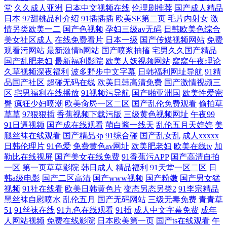
堂
久久成人亚洲
日本中文视频在线
伦理剧推荐
国产成人精品
日本
97甜桃品种介绍
91插插插
欧美SE第二页
毛片内射女
激
情另类欧美一二
国产色视频
孕妇三级av无码
日韩欧美色综合
美女社区成人
在线免费看片
日本一级
国产传媒视频网站
免费
观看污网站
最新激情h网站
国产喷浆抽搐
宅男久久国产精品
国产乱肥老妇
最新福利影院
欧美人妖视频网站
窝窝午夜理论
久草视频深夜福利
波多野步中文字幕
日韩福利网址导航
91精
品国产社区
超碰无码在线
欧美日韩高清免费
国产激情视频三
区
宅男福利在线播放
91视频污导航
国产啪亚洲国
欧美性爱密
臀
疯狂少妇喷潮
欧美肏屄一区二区
国产乱伦免费观看
偷拍草
草草
97狠狠插
香蕉视频下载污版
三级黄色视频网址
午夜99
91日逼视频
国产成在线观看
萌白酱一线天
乱伦五月天婷婷
美
腿丝袜在线观看
国产精品3p
91综合碰
国产乱女乱
成人xxxxx
日韩伦理片
91色爱
免费黄色av网址
欧美肥老妇
欧美在线tv
加
勒比在线视屏
国产美女在线免费
91香蕉污APP
国产高清自拍
一区
第一页草草影院
韩日成人
精品福利
91天堂一区二区
日
韩a级电影
国产二区高清
国产www视频
国产粉嫩
国产男女猛
视频
91社在线看
欧美日韩黄色片
变态另态另类2
91李宗精品
黑丝袜自慰喷水
乱伦五月
国产无码网站
三级无毒免费
青青草
51
91丝袜在线
91九色在线观看
91插
成人中文字幕免费
成年
人网站视频
免费在线影院
日本欧美第一页
国产ts在线观看
午