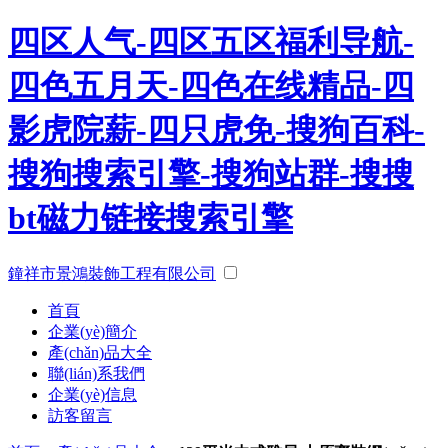
四区人气-四区五区福利导航-
四色五月天-四色在线精品-四
影虎院薪-四只虎免-搜狗百科-
搜狗搜索引擎-搜狗站群-搜搜
bt磁力链接搜索引擎
鐘祥市景鴻裝飾工程有限公司
首頁
企業(yè)簡介
產(chǎn)品大全
聯(lián)系我們
企業(yè)信息
訪客留言