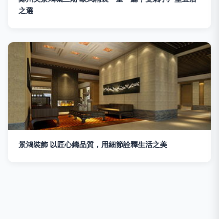
之選
景鴻裝飾 以匠心鑄品質，用細節詮釋生活之美