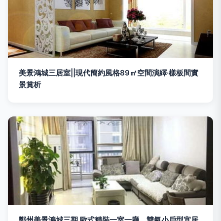
美景鴻城三居室||現代簡約風格89㎡空間演繹·樣板間實
景賞析
鄭州美景鴻城三期 歐式精裝一室一廳，雙氣小戶型宜居