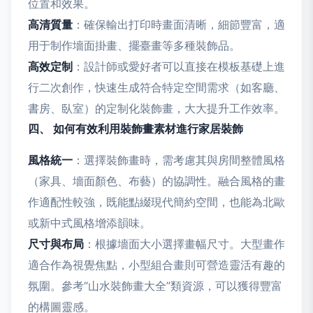
位置和效果。
高清質量
：確保輸出打印時畫面清晰，細節豐富，適
用于制作墻面掛畫、擺臺畫等多種裝飾品。
高效定制
：設計師或愛好者可以直接在模板基礎上進
行二次創作，快速生成符合特定空間需求（如客廳、
書房、臥室）的定制化裝飾畫，大大提升工作效率。
四、 如何有效利用裝飾畫素材進行家居裝飾
風格統一
：選擇裝飾畫時，需考慮其與房間整體風格
（家具、墻面顏色、布藝）的協調性。融合風格的畫
作適配性較強，既能點綴現代簡約空間，也能為北歐
或新中式風格增添韻味。
尺寸與布局
：根據墻面大小選擇畫幅尺寸。大型畫作
適合作為視覺焦點，小型組合畫則可營造靈活有趣的
氛圍。參考“山水裝飾畫大全”類資源，可以獲得豐富
的構圖靈感。