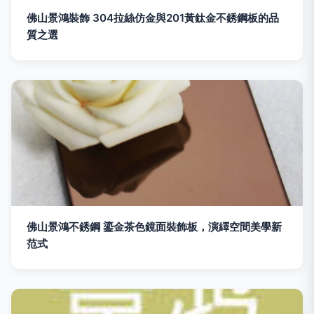
佛山景鴻裝飾 304拉絲仿金與201黃鈦金不銹鋼板的品
質之選
佛山景鴻不銹鋼 鎏金茶色鏡面裝飾板，演繹空間美學新
范式