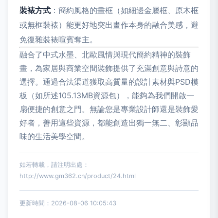
裝裱方式
：簡約風格的畫框（如細邊金屬框、原木框
或無框裝裱）能更好地突出畫作本身的融合美感，避
免復雜裝裱喧賓奪主。
融合了中式水墨、北歐風情與現代簡約精神的裝飾
畫，為家居與商業空間裝飾提供了充滿創意與詩意的
選擇。通過合法渠道獲取高質量的設計素材與PSD模
板（如所述105.13MB資源包），能夠為我們開啟一
扇便捷的創意之門。無論您是專業設計師還是裝飾愛
好者，善用這些資源，都能創造出獨一無二、彰顯品
味的生活美學空間。
如若轉載，請注明出處：
http://www.gm362.cn/product/24.html
更新時間：2026-08-06 10:05:43