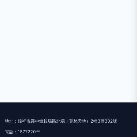
地址：鐘祥市郢中鎮校場路北端（莫愁天地）2幢3層302號
電話：1877220**