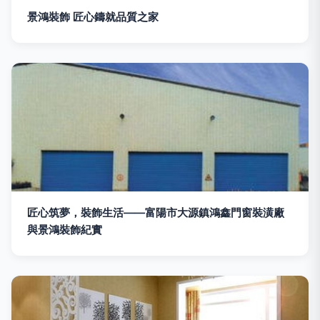
景鴻裝飾 匠心鑄就品質之家
匠心筑夢，裝飾生活——富陽市大源鎮鴻鑫門窗裝潢廠
與景鴻裝飾紀實