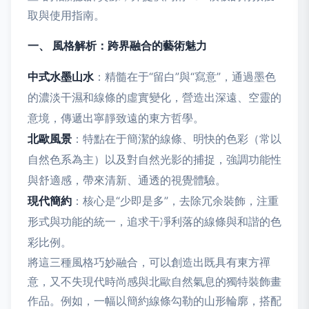
取與使用指南。
一、 風格解析：跨界融合的藝術魅力
中式水墨山水
：精髓在于“留白”與“寫意”，通過墨色
的濃淡干濕和線條的虛實變化，營造出深遠、空靈的
意境，傳遞出寧靜致遠的東方哲學。
北歐風景
：特點在于簡潔的線條、明快的色彩（常以
自然色系為主）以及對自然光影的捕捉，強調功能性
與舒適感，帶來清新、通透的視覺體驗。
現代簡約
：核心是“少即是多”，去除冗余裝飾，注重
形式與功能的統一，追求干凈利落的線條與和諧的色
彩比例。
將這三種風格巧妙融合，可以創造出既具有東方禪
意，又不失現代時尚感與北歐自然氣息的獨特裝飾畫
作品。例如，一幅以簡約線條勾勒的山形輪廓，搭配