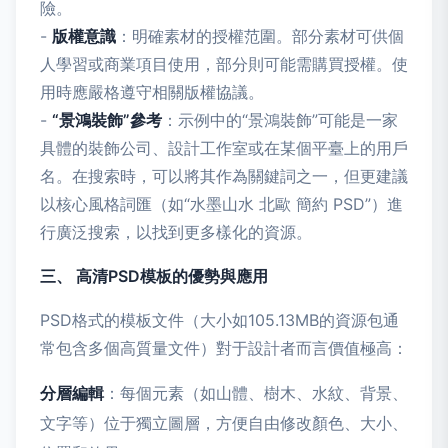
險。
-
版權意識
：明確素材的授權范圍。部分素材可供個
人學習或商業項目使用，部分則可能需購買授權。使
用時應嚴格遵守相關版權協議。
-
“景鴻裝飾”參考
：示例中的“景鴻裝飾”可能是一家
具體的裝飾公司、設計工作室或在某個平臺上的用戶
名。在搜索時，可以將其作為關鍵詞之一，但更建議
以核心風格詞匯（如“水墨山水 北歐 簡約 PSD”）進
行廣泛搜索，以找到更多樣化的資源。
三、 高清PSD模板的優勢與應用
PSD格式的模板文件（大小如105.13MB的資源包通
常包含多個高質量文件）對于設計者而言價值極高：
分層編輯
：每個元素（如山體、樹木、水紋、背景、
文字等）位于獨立圖層，方便自由修改顏色、大小、